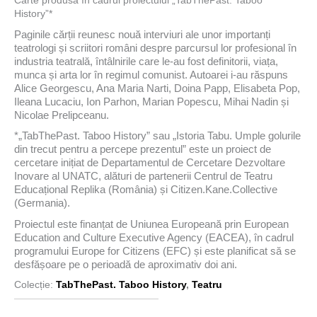
History”*
Paginile cărții reunesc nouă interviuri ale unor importanți
teatrologi și scriitori români despre parcursul lor profesional în
industria teatrală, întâlnirile care le-au fost definitorii, viața,
munca și arta lor în regimul comunist. Autoarei i-au răspuns
Alice Georgescu, Ana Maria Narti, Doina Papp, Elisabeta Pop,
Ileana Lucaciu, Ion Parhon, Marian Popescu, Mihai Nadin și
Nicolae Prelipceanu.
*„TabThePast. Taboo History” sau „Istoria Tabu. Umple golurile
din trecut pentru a percepe prezentul” este un proiect de
cercetare inițiat de Departamentul de Cercetare Dezvoltare
Inovare al UNATC, alături de partenerii Centrul de Teatru
Educațional Replika (România) și Citizen.Kane.Collective
(Germania).
Proiectul este finanțat de Uniunea Europeană prin European
Education and Culture Executive Agency (EACEA), în cadrul
programului Europe for Citizens (EFC) și este planificat să se
desfășoare pe o perioadă de aproximativ doi ani.
Colecție:
TabThePast. Taboo History
,
Teatru