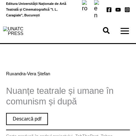
Skip
Editura Universității Naționale de Artă
to
Teatrală și Cinematografică "I. L.
content
Caragiale", București
Ruxandra-Vera Ștefan
Nuanțe teatrale și umane în
comunism și după
Descarcă pdf
Carte produsă în cadrul proiectului „TabThePast. Taboo