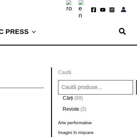
TC PRESS
Caută
8
Cărți
89
9
3
Reviste
3
d
p
e
Arte performative
r
p
o
Imagini în mișcare
r