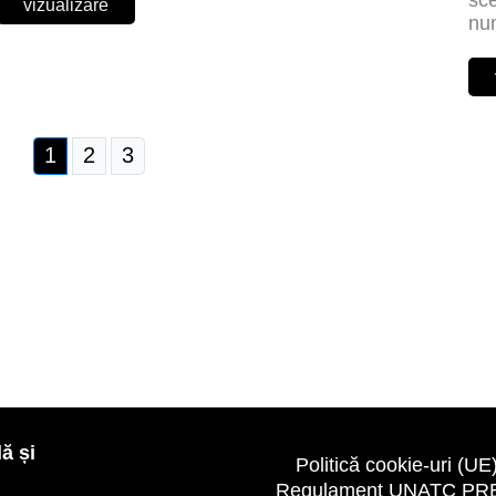
sce
vizualizare
nu
1
2
3
ă și
Politică cookie-uri (UE
Regulament UNATC PR