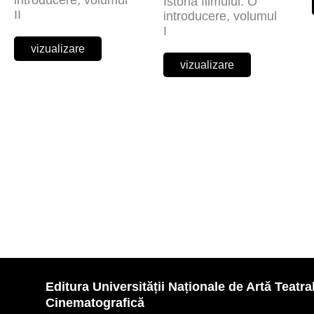
introducere, volumul
Istoria filmului. O
II
introducere, volumul
I
vizualizare
vizualizare
Editura Universității Naționale de Artă Teatral
Cinematografică