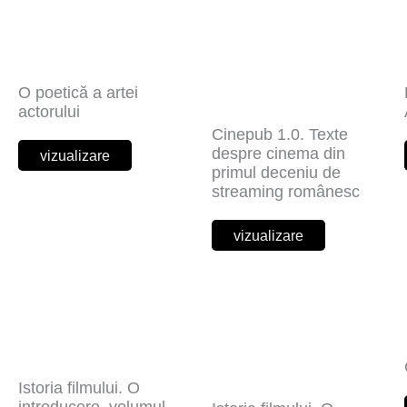
O poetică a artei
actorului
Cinepub 1.0. Texte
despre cinema din
vizualizare
primul deceniu de
streaming românesc
vizualizare
Istoria filmului. O