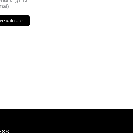
nariu (și nu
mai)
vizualizare
)
ESS