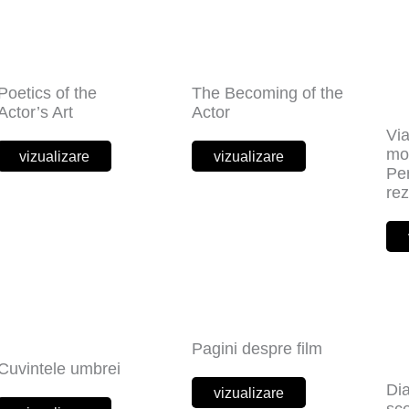
Poetics of the
The Becoming of the
Actor’s Art
Actor
Vi
moa
vizualizare
vizualizare
Per
rez
Pagini despre film
Cuvintele umbrei
Dia
vizualizare