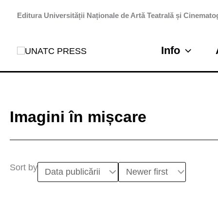
Skip
Editura Universității Naționale de Artă Teatrală și Cinematog
to
content
Info
Imagini în mișcare
Sort by