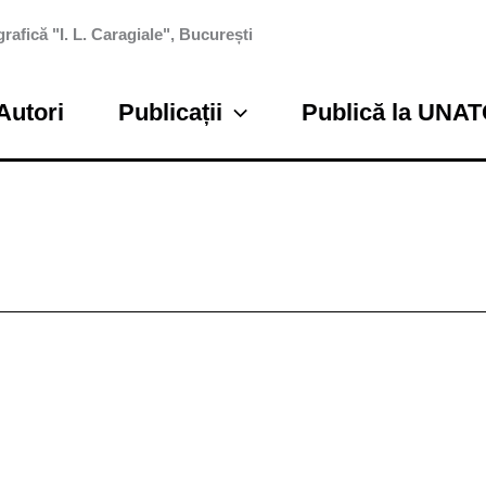
rafică "I. L. Caragiale", București
Autori
Publicații
Publică la UNA