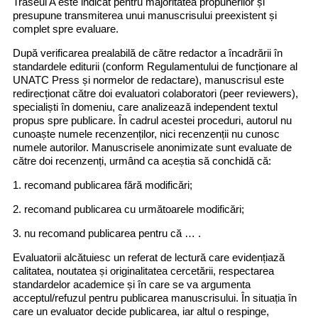
Traseul A este indicat pentru majoritatea propunerilor și
presupune transmiterea unui manuscrisului preexistent și
complet spre evaluare.
După verificarea prealabilă de către redactor a încadrării în
standardele editurii (conform Regulamentului de funcționare al
UNATC Press și normelor de redactare), manuscrisul este
redirecționat către doi evaluatori colaboratori (peer reviewers),
specialiști în domeniu, care analizează independent textul
propus spre publicare. În cadrul acestei proceduri, autorul nu
cunoaște numele recenzenților, nici recenzenții nu cunosc
numele autorilor. Manuscrisele anonimizate sunt evaluate de
către doi recenzenți, urmând ca aceștia să conchidă că:
1. recomand publicarea fără modificări;
2. recomand publicarea cu următoarele modificări;
3. nu recomand publicarea pentru că … .
Evaluatorii alcătuiesc un referat de lectură care evidențiază
calitatea, noutatea și originalitatea cercetării, respectarea
standardelor academice și în care se va argumenta
acceptul/refuzul pentru publicarea manuscrisului. În situația în
care un evaluator decide publicarea, iar altul o respinge,