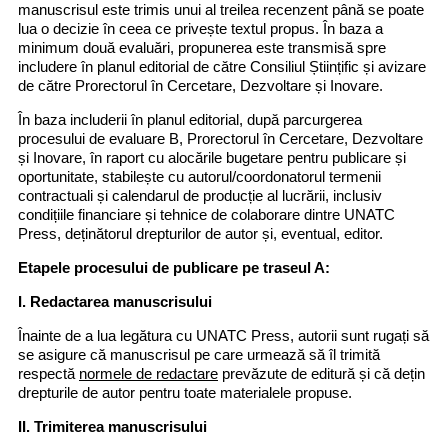
manuscrisul este trimis unui al treilea recenzent până se poate
lua o decizie în ceea ce privește textul propus. În baza a
minimum două evaluări, propunerea este transmisă spre
includere în planul editorial de către Consiliul Științific și avizare
de către Prorectorul în Cercetare, Dezvoltare și Inovare.
În baza includerii în planul editorial, după parcurgerea
procesului de evaluare B, Prorectorul în Cercetare, Dezvoltare
și Inovare, în raport cu alocările bugetare pentru publicare și
oportunitate, stabilește cu autorul/coordonatorul termenii
contractuali și calendarul de producție al lucrării, inclusiv
condițiile financiare și tehnice de colaborare dintre UNATC
Press, deținătorul drepturilor de autor și, eventual, editor.
Etapele procesului de publicare pe traseul A:
I. Redactarea manuscrisului
Înainte de a lua legătura cu UNATC Press, autorii sunt rugați să
se asigure că manuscrisul pe care urmează să îl trimită
respectă
normele de redactare
prevăzute de editură și că dețin
drepturile de autor pentru toate materialele propuse.
II. Trimiterea manuscrisului