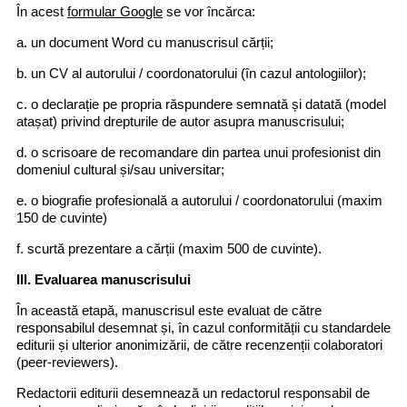
În acest
formular Google
se vor încărca:
a. un document Word cu manuscrisul cărții;
b. un CV al autorului / coordonatorului (în cazul antologiilor);
c. o declarație pe propria răspundere semnată și datată (model
atașat) privind drepturile de autor asupra manuscrisului;
d. o scrisoare de recomandare din partea unui profesionist din
domeniul cultural și/sau universitar;
e. o biografie profesională a autorului / coordonatorului (maxim
150 de cuvinte)
f. scurtă prezentare a cărții (maxim 500 de cuvinte).
III. Evaluarea manuscrisului
În această etapă, manuscrisul este evaluat de către
responsabilul desemnat și, în cazul conformității cu standardele
editurii și ulterior anonimizării, de către recenzenții colaboratori
(peer-reviewers).
Redactorii editurii desemnează un redactorul responsabil de