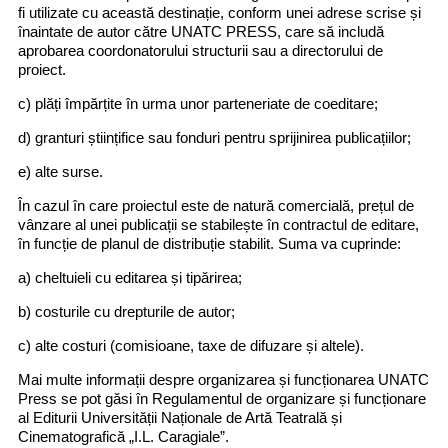
fi utilizate cu această destinație, conform unei adrese scrise și
înaintate de autor către UNATC PRESS, care să includă
aprobarea coordonatorului structurii sau a directorului de
proiect.
c) plăți împărțite în urma unor parteneriate de coeditare;
d) granturi științifice sau fonduri pentru sprijinirea publicațiilor;
e) alte surse.
În cazul în care proiectul este de natură comercială, prețul de
vânzare al unei publicații se stabilește în contractul de editare,
în funcție de planul de distribuție stabilit. Suma va cuprinde:
a) cheltuieli cu editarea și tipărirea;
b) costurile cu drepturile de autor;
c) alte costuri (comisioane, taxe de difuzare și altele).
Mai multe informații despre organizarea și funcționarea UNATC
Press se pot găsi în Regulamentul de organizare și funcționare
al Editurii Universității Naționale de Artă Teatrală și
Cinematografică „I.L. Caragiale”.