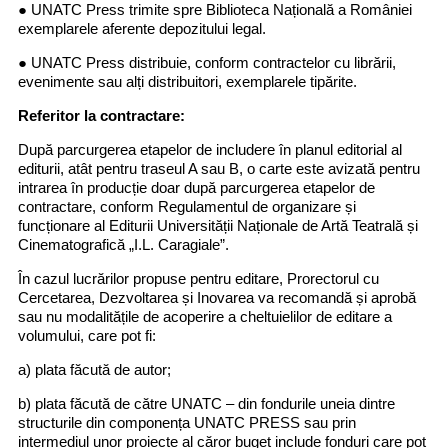
● UNATC Press trimite spre Biblioteca Națională a României
exemplarele aferente depozitului legal.
● UNATC Press distribuie, conform contractelor cu librării,
evenimente sau alți distribuitori, exemplarele tipărite.
Referitor la contractare:
După parcurgerea etapelor de includere în planul editorial al
editurii, atât pentru traseul A sau B, o carte este avizată pentru
intrarea în producție doar după parcurgerea etapelor de
contractare, conform Regulamentul de organizare și
funcționare al Editurii Universității Naționale de Artă Teatrală și
Cinematografică „I.L. Caragiale”.
În cazul lucrărilor propuse pentru editare, Prorectorul cu
Cercetarea, Dezvoltarea și Inovarea va recomandă și aprobă
sau nu modalitățile de acoperire a cheltuielilor de editare a
volumului, care pot fi:
a) plata făcută de autor;
b) plata făcută de către UNATC – din fondurile uneia dintre
structurile din componența UNATC PRESS sau prin
intermediul unor proiecte al căror buget include fonduri care pot