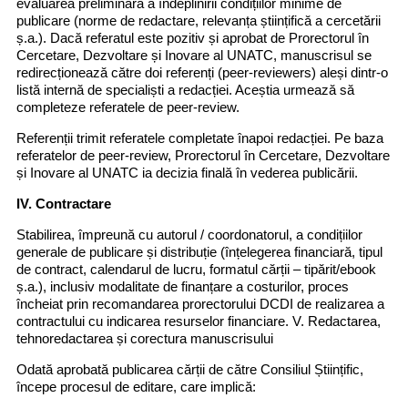
evaluarea preliminară a îndeplinirii condițiilor minime de
publicare (norme de redactare, relevanța științifică a cercetării
ș.a.). Dacă referatul este pozitiv și aprobat de Prorectorul în
Cercetare, Dezvoltare și Inovare al UNATC, manuscrisul se
redirecționează către doi referenți (peer-reviewers) aleși dintr-o
listă internă de specialiști a redacției. Aceștia urmează să
completeze referatele de peer-review.
Referenții trimit referatele completate înapoi redacției. Pe baza
referatelor de peer-review, Prorectorul în Cercetare, Dezvoltare
și Inovare al UNATC ia decizia finală în vederea publicării.
IV. Contractare
Stabilirea, împreună cu autorul / coordonatorul, a condițiilor
generale de publicare și distribuție (înțelegerea financiară, tipul
de contract, calendarul de lucru, formatul cărții – tipărit/ebook
ș.a.), inclusiv modalitate de finanțare a costurilor, proces
încheiat prin recomandarea prorectorului DCDI de realizarea a
contractului cu indicarea resurselor financiare. V. Redactarea,
tehnoredactarea și corectura manuscrisului
Odată aprobată publicarea cărții de către Consiliul Științific,
începe procesul de editare, care implică: