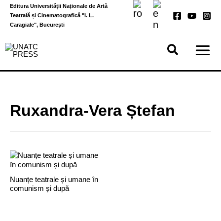
Skip
Editura Universității Naționale de Artă
to
Teatrală și Cinematografică "I. L.
content
Caragiale", București
Ruxandra-Vera Ștefan
Nuanțe teatrale și umane în
comunism și după