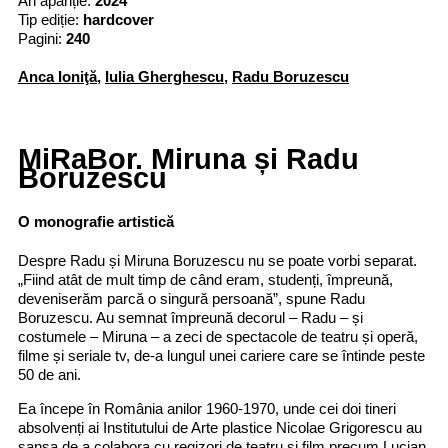
An apariție:
2024
Tip ediție:
hardcover
Pagini:
240
Anca Ioniţă
,
Iulia Gherghescu
,
Radu Boruzescu
MiRaBor. Miruna și Radu
Boruzescu
O monografie artistică
Despre Radu și Miruna Boruzescu nu se poate vorbi separat.
„Fiind atât de mult timp de când eram, studenți, împreună,
deveniserăm parcă o singură persoană”, spune Radu
Boruzescu. Au semnat împreună decorul – Radu – și
costumele – Miruna – a zeci de spectacole de teatru și operă,
filme și seriale tv, de-a lungul unei cariere care se întinde peste
50 de ani.
Ea începe în România anilor 1960-1970, unde cei doi tineri
absolvenți ai Institutului de Arte plastice Nicolae Grigorescu au
șansa de a colabora cu regizori de teatru și film precum Lucian