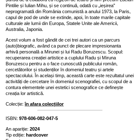
Pintilie și Iulian Mihu, și se continuă, odată cu „ieșirea”
neprogramată din România comunistă a anului 1973, la Paris,
capul de pod de unde se extinde, apoi, în toate marile capitale
culturale ale lumii din Europa, Statele Unite ale Americii,
Australia, Japonia.
Acest volum a fost gândit de cei trei autori ca un parcurs
(auto)biografic, având ca punct de plecare impresionanta
arhivă personală a Mirunei și lui Radu Boruzescu. Scopul:
recuperarea creației artistice a cuplului Radu și Miruna
Boruzescu pentru a o face cunoscută publicului român,
cercetătorilor și studenților în domeniul teatru și artele
spectacolului. În același timp, această carte este rezultatul unei
activități de cercetare în domeniul scenografiei, cu scopul de a
contura elementele unei estetici scenografice ce definește
creația lor artistică.
Colecție:
în afara colecțiilor
ISBN:
978-606-082-047-5
An apariție:
2024
Tip ediție:
hardcover