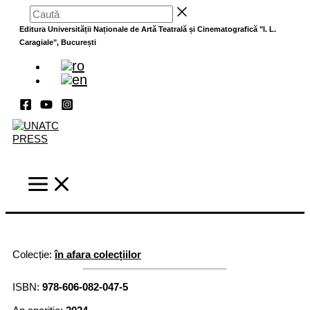
Skip
Caută
to
Editura Universității Naționale de Artă Teatrală și Cinematografică "I. L.
content
Caragiale", București
Colecție:
în afara colecțiilor
ISBN:
978-606-082-047-5