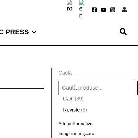
TC PRESS
Caută
8
Cărți
89
9
3
Reviste
3
d
p
e
Arte performative
r
p
o
Imagini în mișcare
r