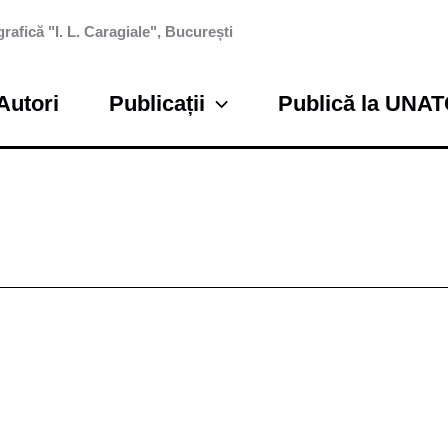
rafică "I. L. Caragiale", București
Autori
Publicații
Publică la UNA