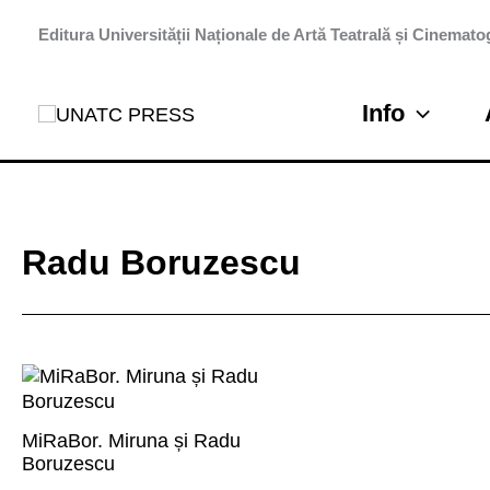
Skip
Editura Universității Naționale de Artă Teatrală și Cinematog
to
content
Info
Radu Boruzescu
MiRaBor. Miruna și Radu
Boruzescu