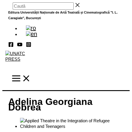
Skip
Caută
to
Editura Universității Naționale de Artă Teatrală și Cinematografică "I. L.
content
Caragiale", București
Adelina Georgiana
Dobrea