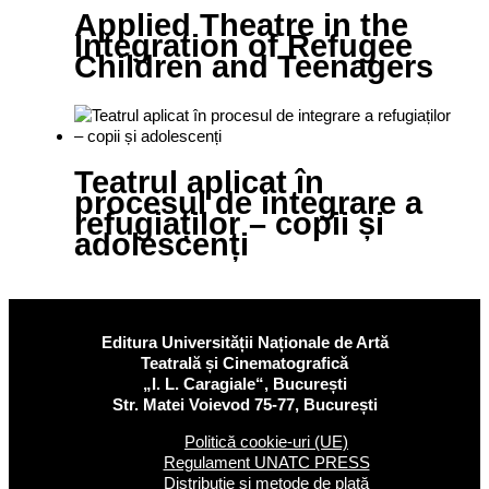
Applied Theatre in the
Integration of Refugee
Children and Teenagers
Teatrul aplicat în
procesul de integrare a
refugiaților – copii și
adolescenți
Editura Universității Naționale de Artă
Teatrală și Cinematografică
„I. L. Caragiale“, București
Str. Matei Voievod 75-77, București
Politică cookie-uri (UE)
Regulament UNATC PRESS
Distribuție și metode de plată