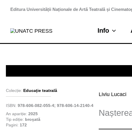
Skip
Editura Universității Naționale de Artă Teatrală și Cinematog
to
content
Info
Arte performative
Colecție:
Educație teatrală
Liviu Lucaci
ISBN:
978-606-082-055-4; 978-606-14-2140-4
Nașterea
An apariție:
2025
Tip ediție:
broșată
Pagini:
172