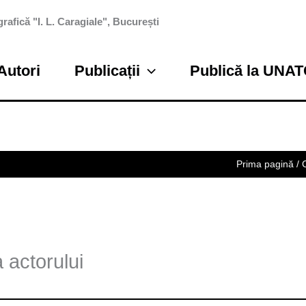
rafică "I. L. Caragiale", București
Autori
Publicații
Publică la UNA
Prima pagină
/
 actorului