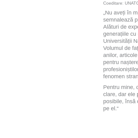
Coeditare: UNATC
„Nu aveți în 
semnalează pro
Alături de exp
generațiile cu
Universității 
Volumul de faț
anilor, artico
pentru naștere
profesioniștil
fenomen strani
Pentru mine, c
clare, dar ele
posibile, însă
pe el.“