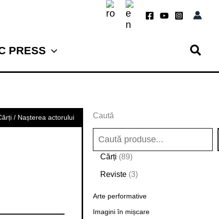
TC PRESS
Caută
Cărți
/ Nașterea actorului
8
Cărți
89
9
3
Reviste
3
d
p
e
Arte performative
r
p
o
Imagini în mișcare
r