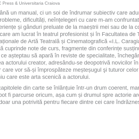
 Press & Universitaria Craiova
mână un manual, ci un soi de îndrumar subiectiv care adu
bleme, dificultăți, neînțelegeri cu care m-am confrunta
eriențe și gânduri preluate de la maeștrii mei sau de la co
 care am lucrat în teatrul profesionist și în Facultatea de 
Naționale de Artă Teatrală și Cinematografică «I.L. Carag
ă cuprinde note de curs, fragmente din conferințe susțin
le ce așteptau să apară în reviste de specialitate, înche
a actorului creator, adresându-se deopotrivă novicilor în 
or care vor să-și împrospăteze meșteșugul şi tuturor celor
u care este arta scenică a actorului.
apitolele din carte se înlănțuie într-un drum coerent, ma
 pot fi parcurse oricum, așa cum și drumul spre actorie a
 doar una potrivită pentru fiecare dintre cei care îndrăz