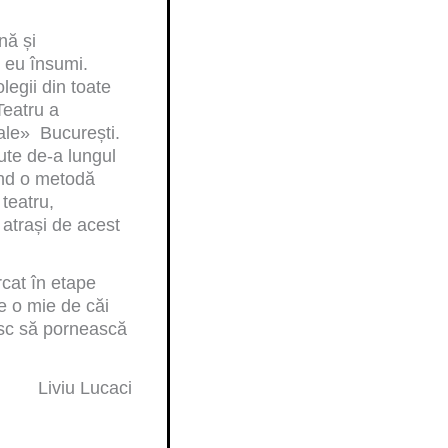
d
o
u
nă și
d
s
t eu însumi.
u
e
legii din toate
s
Teatru a
e
iale» București.
ute de-a lungul
gând o metodă
teatru,
 atrași de acest
rcat în etape
re o mie de căi
nesc să pornească
Liviu Lucaci