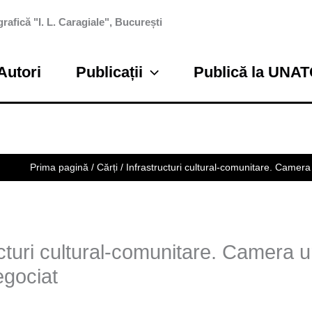
rafică "I. L. Caragiale", București
Autori
Publicații
Publică la UNA
Prima pagină
/
Cărți
/ Infrastructuri cultural-comunitare. Camer
ucturi cultural-comunitare. Camera 
egociat