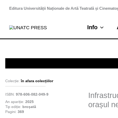
Skip
Editura Universității Naționale de Artă Teatrală și Cinematog
to
content
Info
Colecție:
în afara colecțiilor
Infrastr
ISBN:
978-606-082-049-9
An apariție:
2025
orașul n
Tip ediție:
broșată
Pagini:
369