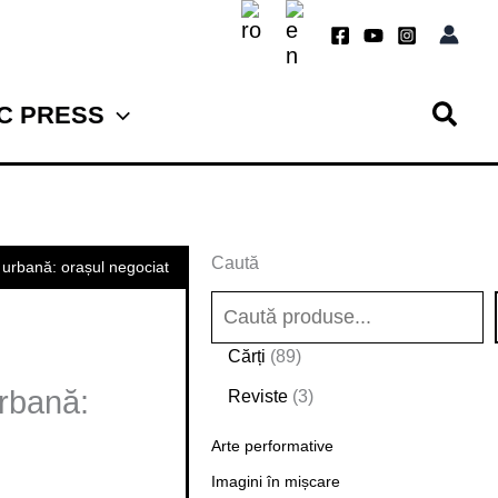
TC PRESS
Caută
a urbană: orașul negociat
8
Cărți
89
9
urbană:
3
Reviste
3
d
p
e
Arte performative
r
p
o
Imagini în mișcare
r