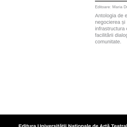
Editoare: Maria D
Antologia de e
negocierea și
infrastructura
facilitării dial
comunitate.
Editura Universității Naționale de Artă Teatral