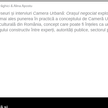
răghici & Alina Apostu
seuri și interviuri
Camera Urbană: Orașul negociat
explo
 mai ales punerea în practică a conceptului de Cameră 
 culturală din România, concept care poate fi înțeles ca u
ogului constructiv între experți, autorități publice, sectorul 
ă și