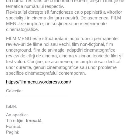
un număr restrâns de colaboratori externi, aleşi în funcţie de
tematica numărului respectiv.
Revista îşi doreşte să funcţioneze ca o pepinieră a viitorilor
specialişti în cinema din ţara noastră. De asemenea, FILM
MENU se implică și în susţinerea unor evenimente
cinematografice.
FILM MENU este structurată în nouă rubrici permanente:
review-uri de filme noi sau vechi, film non-ficţional, film
underground, film de animaţie, adaptări cinematografice,
review de cărţi de cinema, cinema vizionar, teorie de film şi
festivaluri. Conţine, de asemenea, un amplu dosar dedicat
unor curente, genuri cinematografice sau unor probleme
specifice cinematografului contemporan.
https://filmmenu.wordpress.com/
Colecție:
ISBN:
An apariție:
Tip ediție:
broșată
Format:
Pagini: