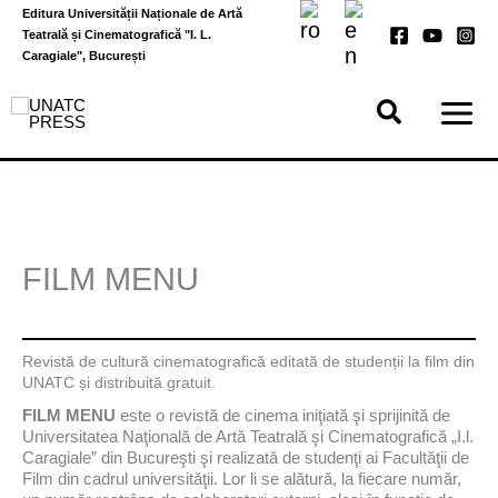
Skip
Editura Universității Naționale de Artă
to
Teatrală și Cinematografică "I. L.
content
Caragiale", București
FILM MENU
Revistă de cultură cinematografică editată de studenții la film din
UNATC și distribuită gratuit.
FILM MENU
este o revistă de cinema iniţiată şi sprijinită de
Universitatea Naţională de Artă Teatrală şi Cinematografică „I.l.
Caragiale” din Bucureşti şi realizată de studenţi ai Facultăţii de
Film din cadrul universităţii. Lor li se alătură, la fiecare număr,