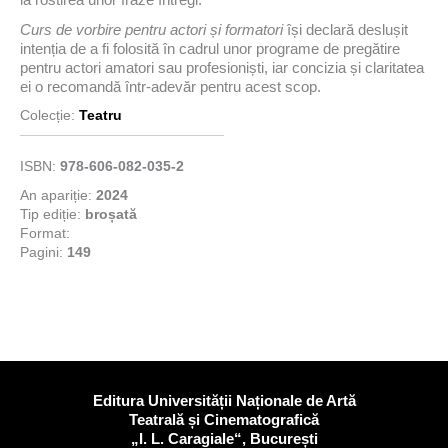
Curs de vorbire pentru actori și formatori
își declară deslușit
intenția de a fi folosită în cadrul unor programe de pregătire
pentru actori amatori sau profesioniști, iar concizia și claritatea
ei o recomandă într-adevăr pentru acest scop.
Colecție:
Teatru
ISBN:
978-606-082-035-2
An apariție:
2024
Tip ediție:
broșată
Format:
Pagini:
149
Editura Universității Naționale de Artă
Teatrală și Cinematografică
„I. L. Caragiale“, București