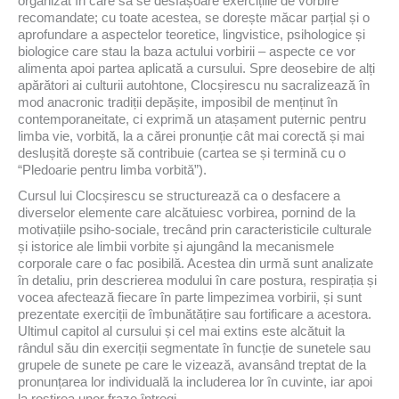
organizat în care să se desfășoare exercițiile de vorbire
recomandate; cu toate acestea, se dorește măcar parțial și o
aprofundare a aspectelor teoretice, lingvistice, psihologice și
biologice care stau la baza actului vorbirii – aspecte ce vor
alimenta apoi partea aplicată a cursului. Spre deosebire de alți
apărători ai culturii autohtone, Clocșirescu nu sacralizează în
mod anacronic tradiții depășite, imposibil de menținut în
contemporaneitate, ci exprimă un atașament puternic pentru
limba vie, vorbită, la a cărei pronunție cât mai corectă și mai
deslușită dorește să contribuie (cartea se și termină cu o
“Pledoarie pentru limba vorbită”).
Cursul lui Clocșirescu se structurează ca o desfacere a
diverselor elemente care alcătuiesc vorbirea, pornind de la
motivațiile psiho-sociale, trecând prin caracteristicile culturale
și istorice ale limbii vorbite și ajungând la mecanismele
corporale care o fac posibilă. Acestea din urmă sunt analizate
în detaliu, prin descrierea modului în care postura, respirația și
vocea afectează fiecare în parte limpezimea vorbirii, și sunt
prezentate exerciții de îmbunătățire sau fortificare a acestora.
Ultimul capitol al cursului și cel mai extins este alcătuit la
rândul său din exerciții segmentate în funcție de sunetele sau
grupele de sunete pe care le vizează, avansând treptat de la
pronunțarea lor individuală la includerea lor în cuvinte, iar apoi
la rostirea unor fraze întregi.