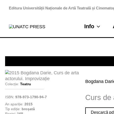
Skip
Editura Universității Naționale de Artă Teatrală și Cinematog
to
content
Info
Arte performative
Bogdana Dari
Colecție:
Teatru
Curs de a
ISBN:
978-973-1790-94-7
An apariție:
2015
Tip ediție:
broșată
Descarcă pd
Pagini:
165