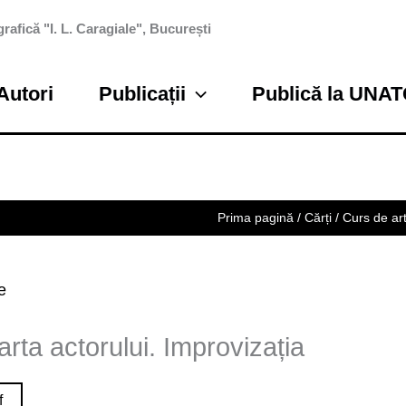
rafică "I. L. Caragiale", București
Autori
Publicații
Publică la UNA
Prima pagină
/
Cărți
/ Curs de art
e
rta actorului. Improvizația
f