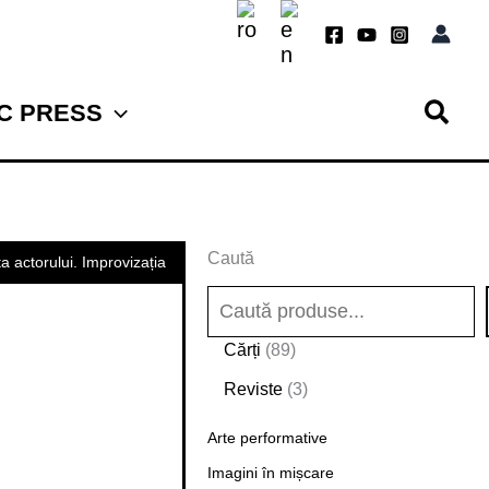
TC PRESS
Caută
a actorului. Improvizația
8
Cărți
89
9
3
Reviste
3
d
p
e
Arte performative
r
p
o
Imagini în mișcare
r