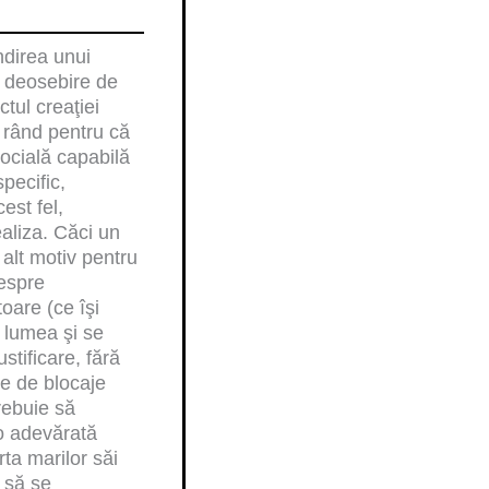
d
o
u
d
ndirea unui
s
u
e deosebire de
e
s
ctul creaţiei
e
l rând pentru că
socială capabilă
pecific,
est fel,
ealiza. Căci un
 alt motiv pentru
despre
toare (ce îşi
 lumea şi se
stificare, fără
re de blocaje
rebuie să
 o adevărată
ta marilor săi
i să se