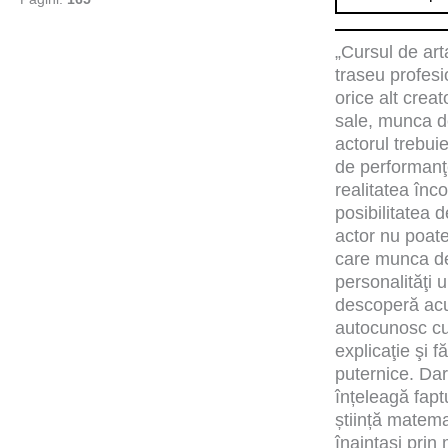
„Cursul de art
traseu profesi
orice alt creat
sale, munca de
actorul trebui
de performanţe
realitatea înc
posibilitatea 
actor nu poate
care munca de
personalităţi u
descoperă acu
autocunosc cu 
explicaţie şi 
puternice. Dar
înțeleagă fapt
știință matema
înaintași prin