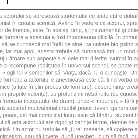
a actorului se adresează studentului ce tinde către dobâ
onist în creaţia scenică. Având în vedere că actorul, spr
or de frumos, este, în acelaşi timp, şi instrumentul şi obie
 formare a acestuia a fost întotdeauna dificilă. În primu
e să se cunoască mai întâi pe sine, ca unitate bio-psiho-
, iar mai apoi, acesta trebuie să cunoască într-un mod s
onjurătoare sub aspectele ei cele mai diferite. Numai în ac
de a recompune realitatea în universul scenei, se poate r
 « oglindi » semenilor săi Viaţa, dacă nu o cunoaşte. Un
 formare a actorului e anevoioasă este că, fiind vorba 
nice (aflate în plin proces de formare), despre fiinţe crea
m proprile valenţe), cu profunzimi nebănuite (ce cunosc
frenezia începutului de drum), orice « impunere » fără ju
fără substrat motivațional credibil poate deveni generatoa
, poate, cel mai complicat lucru este că tânărul student t
ul că arta actorului are rigori și cerințe ferme, demne de
tică. Un actor nu trebuie să „fure” meserie, să copieze ar
 mimetism, sau să învețe „după ureche”...cum să facă, or