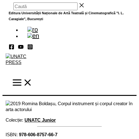
Skip
Caută
to
Editura Universității Naționale de Artă Teatrală și Cinematografică "I. L.
content
Caragiale", București
Colecție:
UNATC Junior
ISBN:
978-606-8757-66-7