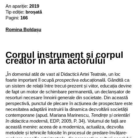
An apariție:
2019
Tip ediție:
broșată
Pagini:
166
Romina Boldașu
Corpul instrument și corpul
creator în arta actorului
„În domeniul atât de vast al Didacticii Artei Teatrale, un loc
foarte important îl ocupă
prospectiva educațională
. Gândită ca
un sistem de relații între trecut-prezent și viitor, educația devine
de fapt un motor de schimbare permanentă, un declanșator de
resorturi necesare înnoirii generale din societate. Din această
perspectivă, punctul de plecare în acțiunea de prospectare este
necesitatea adaptării instruirii la dinamica dezvoltării societății
contemporane (apud. Mariana Marinescu,
Tendințe și orientări
în didactica modernă
, EDP, 2009, P. 34). Volumul de față are
această menire: aceea de a moderniza, actualiza, dezvolta
metodele și tehnicile folosite în procesul de predare-învățare-