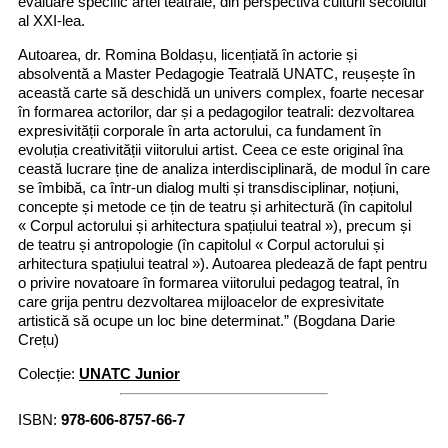
evaluare specific artei teatrale, din perspectiva culturii secolului
al XXI-lea.
Autoarea, dr. Romina Boldașu, licențiată în actorie și
absolventă a Master Pedagogie Teatrală UNATC, reușește în
această carte să deschidă un univers complex, foarte necesar
în formarea actorilor, dar și a pedagogilor teatrali: dezvoltarea
expresivității corporale în arta actorului, ca fundament în
evoluția creativității viitorului artist. Ceea ce este original îna
ceastă lucrare ține de analiza interdisciplinară, de modul în care
se îmbibă, ca într-un dialog multi și transdisciplinar, noțiuni,
concepte și metode ce țin de teatru și arhitectură (în capitolul
« Corpul actorului și arhitectura spațiului teatral »), precum și
de teatru și antropologie (în capitolul « Corpul actorului și
arhitectura spațiului teatral »). Autoarea pledează de fapt pentru
o privire novatoare în formarea viitorului pedagog teatral, în
care grija pentru dezvoltarea mijloacelor de expresivitate
artistică să ocupe un loc bine determinat.” (Bogdana Darie
Crețu)
Colecție:
UNATC Junior
ISBN:
978-606-8757-66-7