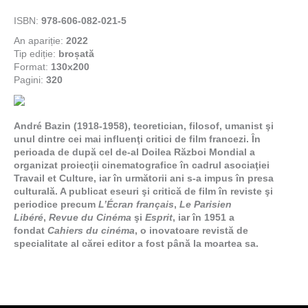
ISBN:
978-606-082-021-5
An apariție:
2022
Tip ediție:
broșată
Format:
130x200
Pagini:
320
André Bazin (1918-1958), teoretician, filosof, umanist şi
unul dintre cei mai influenţi critici de film francezi. În
perioada de după cel de-al Doilea Război Mondial a
organizat proiecţii cinematografice în cadrul asociaţiei
Travail et Culture, iar în următorii ani s-a impus în presa
culturală. A publicat eseuri şi critică de film în reviste şi
periodice precum
L’Écran français
,
Le Parisien
Libéré
,
Revue du Cinéma
şi
Esprit
, iar în 1951 a
fondat
Cahiers du cinéma
, o inovatoare revistă de
specialitate al cărei editor a fost până la moartea sa.