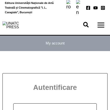
Skip
Editura Universității Naționale de Artă
to
Teatrală și Cinematografică "I. L.
content
Caragiale", București
My account
Autentificare