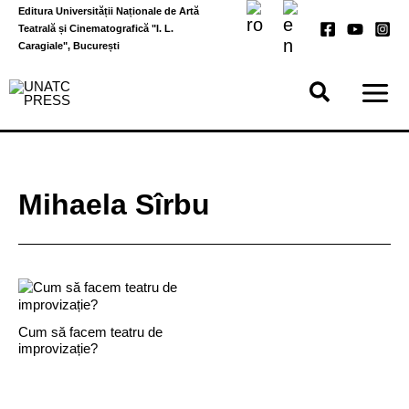
Skip
Editura Universității Naționale de Artă
to
Teatrală și Cinematografică "I. L.
content
Caragiale", București
Mihaela Sîrbu
Cum să facem teatru de
improvizație?