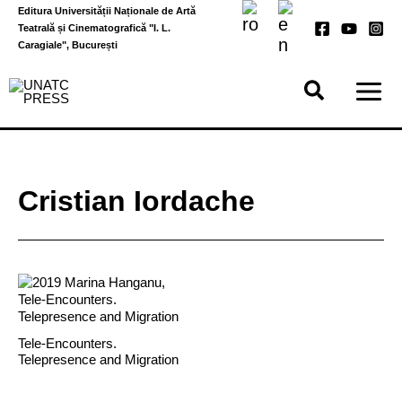
Skip
Editura Universității Naționale de Artă
to
Teatrală și Cinematografică "I. L.
content
Caragiale", București
Cristian Iordache
Tele-Encounters.
Telepresence and Migration