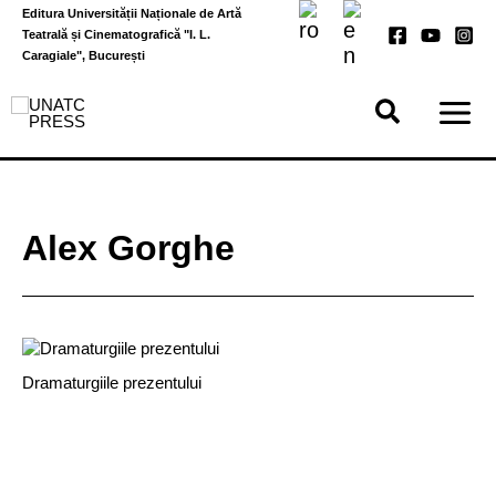
Skip
Editura Universității Naționale de Artă
to
Teatrală și Cinematografică "I. L.
content
Caragiale", București
Alex Gorghe
Dramaturgiile prezentului