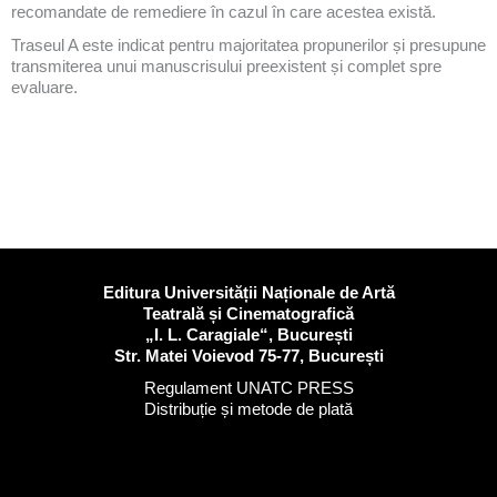
recomandate de remediere în cazul în care acestea există.
Traseul A este indicat pentru majoritatea propunerilor și presupune
transmiterea unui manuscrisului preexistent și complet spre
evaluare.
Editura Universității Naționale de Artă
Teatrală și Cinematografică
„I. L. Caragiale“, București
Str. Matei Voievod 75-77, București
Regulament UNATC PRESS
Distribuție și metode de plată