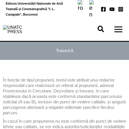
Skip
Editura Universității Naționale de Artă
to
Teatrală și Cinematografică "I. L.
content
Caragiale", București
Traseul A
În funcție de tipul propunerii, textul este atribuit unui redactor
responsabil care realizează un referat al propunerii, adresat
Prorectorului în Cercetare, Dezvoltare și Inovare, în care
stabilește dacă aceasta este conformă standardelor parcursului
solicitat (A sau B), inclusiv din punct de vedere calitativ, și asigură
parcurgerea ulterioară a etapelor editoriale specifice fiecărui
parcurs.
În cazul în care propunerea nu este conformă din punct de vedere
tehnic sau calitativ, se vor indica autorilor/solicitanților modalitățile