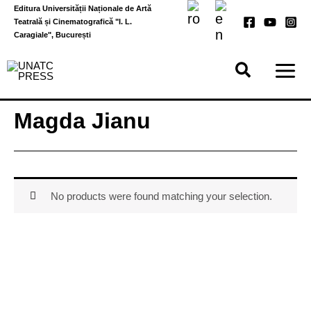
Skip
Editura Universității Naționale de Artă
to
Teatrală și Cinematografică "I. L.
content
Caragiale", București
Magda Jianu
No products were found matching your selection.