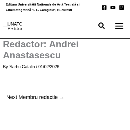
Skip
Editura Universității Naționale de Artă Teatrală și
to
Cinematografică "I. L. Caragiale", București
content
Redactor: Andrei
Anastasescu
By
Sarbu Catalin
/
01/02/2026
Next Membru redactie
→